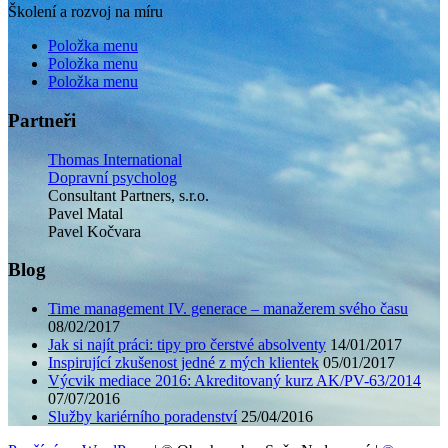
Školení a rozvoj na míru
Položka menu
Položka menu
Položka menu
Partneři
Thomas International
Dopravní psycholog
Consultant Partners, s.r.o.
Pavel Matal
Pavel Kočvara
Blog
Time management IV. generace – manažerem svého času
08/02/2017
Jak si najít práci: tipy pro čerstvé absolventy
14/01/2017
Inspirující zkušenost jedné z mých klientek
05/01/2017
Výcvik mediace 2016: Akreditovaný kurz AK/PV-63/2014
07/07/2016
Služby kariérního poradenství
25/04/2016