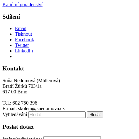
Kariérní poradenství
Sdílení
Email
Tisknout
Facebook
Twitter
LinkedIn
Kontakt
Soňa Nedomová (Müllerová)
Bratří Žůrků 703/1a
617 00 Brno
Tel.: 602 750 396
E-mail: skoleni@snedomova.cz
Vyhledávání
Poslat dotaz