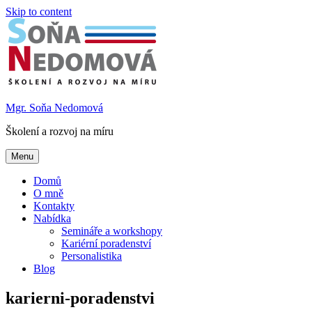
Skip to content
Mgr. Soňa Nedomová
Školení a rozvoj na míru
Menu
Domů
O mně
Kontakty
Nabídka
Semináře a workshopy
Kariérní poradenství
Personalistika
Blog
karierni-poradenstvi