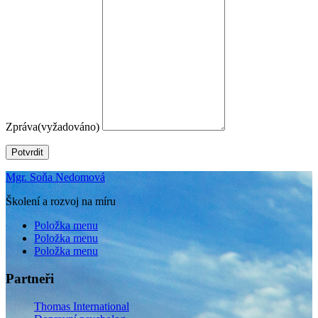
Zpráva
(vyžadováno)
Potvrdit
Mgr. Soňa Nedomová
Školení a rozvoj na míru
Položka menu
Položka menu
Položka menu
Partneři
Thomas International