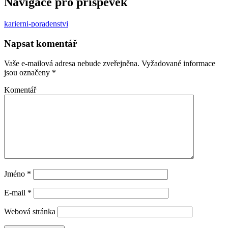
Navigace pro příspěvek
karierni-poradenstvi
Napsat komentář
Vaše e-mailová adresa nebude zveřejněna.
Vyžadované informace
jsou označeny
*
Komentář
Jméno
*
E-mail
*
Webová stránka