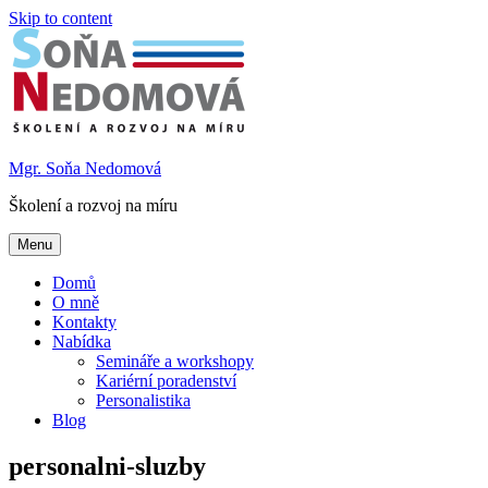
Skip to content
Mgr. Soňa Nedomová
Školení a rozvoj na míru
Menu
Domů
O mně
Kontakty
Nabídka
Semináře a workshopy
Kariérní poradenství
Personalistika
Blog
personalni-sluzby