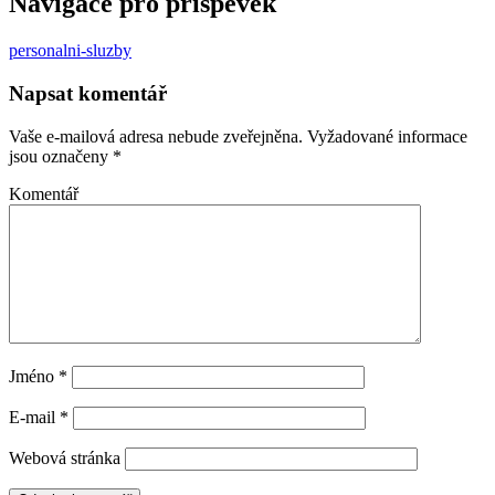
Navigace pro příspěvek
personalni-sluzby
Napsat komentář
Vaše e-mailová adresa nebude zveřejněna.
Vyžadované informace
jsou označeny
*
Komentář
Jméno
*
E-mail
*
Webová stránka