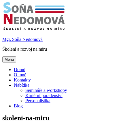
Skip
to
content
Mgr. Soňa Nedomová
Školení a rozvoj na míru
Menu
Domů
O mně
Kontakty
Nabídka
Semináře a workshopy
Kariérní poradenství
Personalistika
Blog
skoleni-na-miru