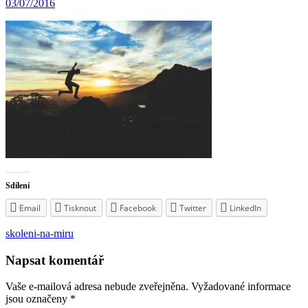
03/07/2016
Sdílení
Email
Tisknout
Facebook
Twitter
LinkedIn
Navigace
skoleni-na-miru
pro
Napsat komentář
příspěvek
Vaše e-mailová adresa nebude zveřejněna.
Vyžadované informace
jsou označeny
*