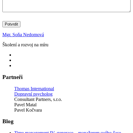
Potvrdit
Mgr. Soňa Nedomová
Školení a rozvoj na míru
Položka
menu
Položka
menu
Položka
menu
Partneři
Thomas International
Dopravní psycholog
Consultant Partners, s.r.o.
Pavel Matal
Pavel Kočvara
Blog
Time management IV. generace – manažerem svého času