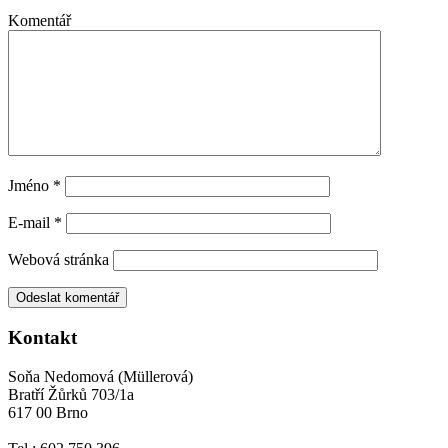
Komentář
Jméno
*
E-mail
*
Webová stránka
Kontakt
Soňa Nedomová (Müllerová)
Bratří Žůrků 703/1a
617 00 Brno